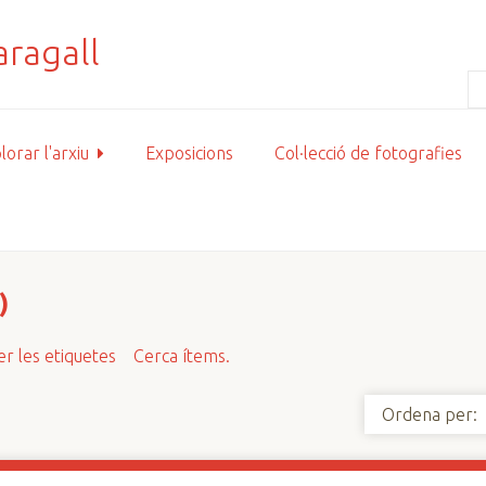
lorar l'arxiu
Exposicions
Col·lecció de fotografies
)
r les etiquetes
Cerca ítems.
Ordena per: