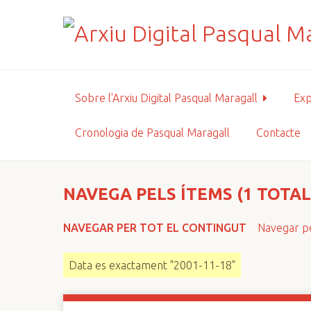
S
a
l
t
a
a
Sobre l'Arxiu Digital Pasqual Maragall
Exp
l
c
Cronologia de Pasqual Maragall
Contacte
o
n
t
i
NAVEGA PELS ÍTEMS (1 TOTAL
n
g
NAVEGAR PER TOT EL CONTINGUT
Navegar pe
u
t
Data es exactament "2001-11-18"
p
r
i