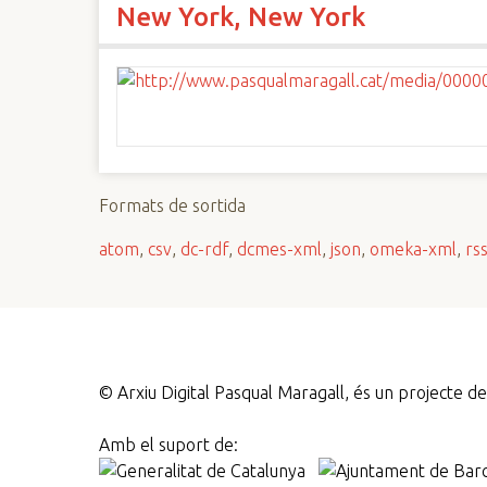
New York, New York
n
c
i
p
a
l
Formats de sortida
atom
,
csv
,
dc-rdf
,
dcmes-xml
,
json
,
omeka-xml
,
rs
©
Arxiu Digital Pasqual Maragall, és un projecte 
Amb el suport de: