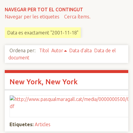
n
NAVEGAR PER TOT EL CONTINGUT
c
Navegar per les etiquetes
Cerca ítems.
i
p
Data es exactament "2001-11-18"
a
l
Ordena per:
Títol
Autor
Data d'alta
Data de el
document
New York, New York
Etiquetes:
Articles