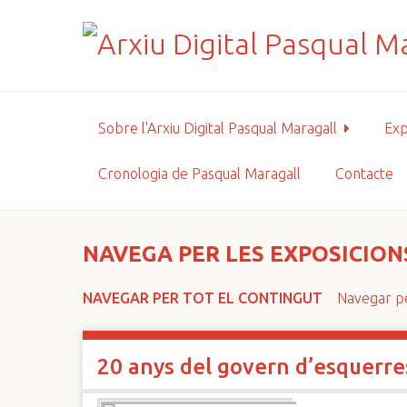
S
a
l
t
a
a
Sobre l'Arxiu Digital Pasqual Maragall
Exp
l
c
Cronologia de Pasqual Maragall
Contacte
o
n
t
i
NAVEGA PER LES EXPOSICIONS
n
g
NAVEGAR PER TOT EL CONTINGUT
Navegar pe
u
t
p
20 anys del govern d’esquerre
r
i