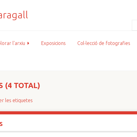
lorar l'arxiu
Exposicions
Col·lecció de fotografies
 (4 TOTAL)
r les etiquetes
s