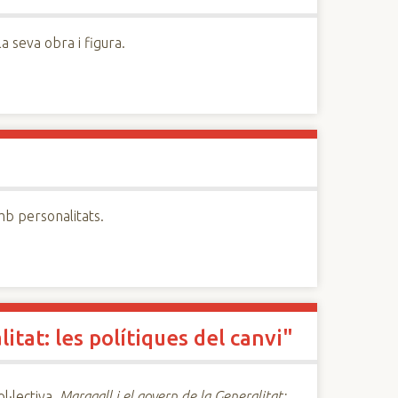
a seva obra i figura.
mb personalitats.
itat: les polítiques del canvi"
l·lectiva,
Maragall i el govern de la Generalitat: