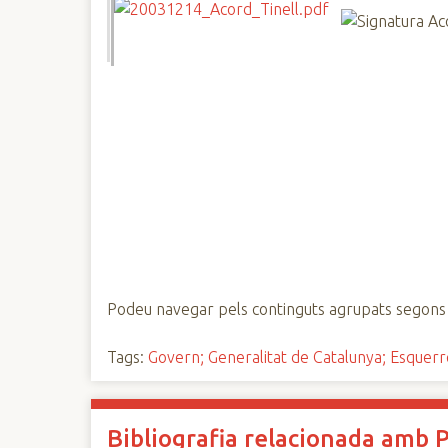
n
c
i
p
a
l
Podeu navegar pels continguts agrupats segons l
Tags:
Govern; Generalitat de Catalunya; Esquerre
Bibliografia relacionada amb 