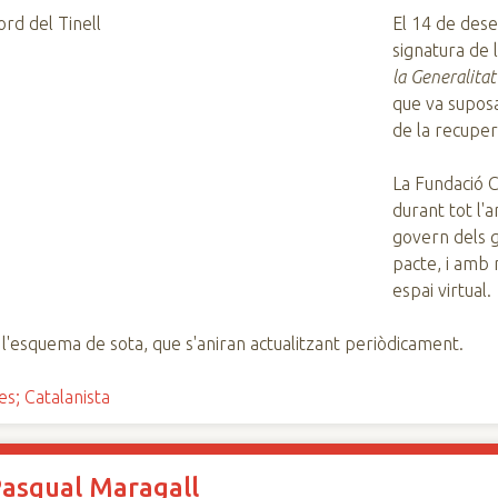
El 14 de des
signatura de l
la Generalita
que va suposa
de la recuper
La Fundació 
durant tot l'
govern dels g
pacte, i amb 
espai virtual.
'esquema de sota, que s'aniran actualitzant periòdicament.
s; Catalanista
Pasqual Maragall