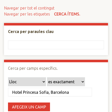
n
Navegar per tot el contingut
c
Navegar per les etiquetes
CERCA ÍTEMS.
i
p
a
Cerca per paraules clau
l
Cerca per camps específics.
AFEGEIX UN CAMP