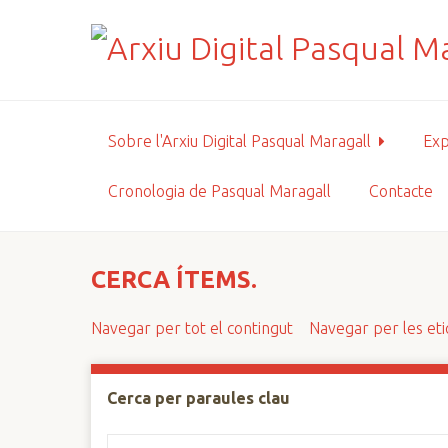
S
a
l
t
a
a
Sobre l'Arxiu Digital Pasqual Maragall
Exp
l
c
Cronologia de Pasqual Maragall
Contacte
o
n
t
i
CERCA ÍTEMS.
n
g
Navegar per tot el contingut
Navegar per les et
u
t
p
Cerca per paraules clau
r
i