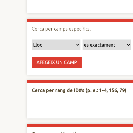
n
c
i
p
Cerca per camps específics.
a
l
AFEGEIX UN CAMP
Cerca per rang de ID#s (p. e.: 1-4, 156, 79)