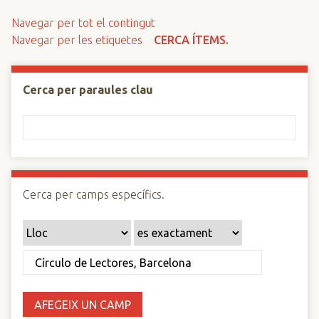
n
Navegar per tot el contingut
c
Navegar per les etiquetes
CERCA ÍTEMS.
i
p
a
Cerca per paraules clau
l
Cerca per camps específics.
AFEGEIX UN CAMP