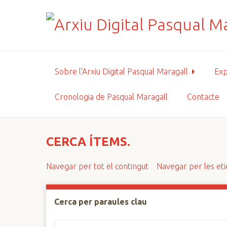
S
a
l
t
a
a
Sobre l'Arxiu Digital Pasqual Maragall
Exp
l
c
Cronologia de Pasqual Maragall
Contacte
o
n
t
i
CERCA ÍTEMS.
n
g
Navegar per tot el contingut
Navegar per les et
u
t
p
Cerca per paraules clau
r
i