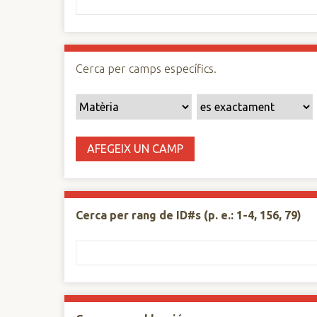
n
c
i
p
Cerca per camps específics.
a
l
AFEGEIX UN CAMP
Cerca per rang de ID#s (p. e.: 1-4, 156, 79)