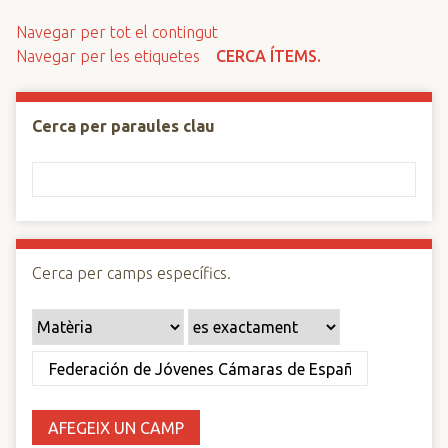
n
Navegar per tot el contingut
c
Navegar per les etiquetes
CERCA ÍTEMS.
i
p
a
Cerca per paraules clau
l
Cerca per camps específics.
AFEGEIX UN CAMP