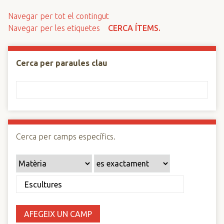
n
Navegar per tot el contingut
c
Navegar per les etiquetes
CERCA ÍTEMS.
i
p
a
Cerca per paraules clau
l
Cerca per camps específics.
AFEGEIX UN CAMP