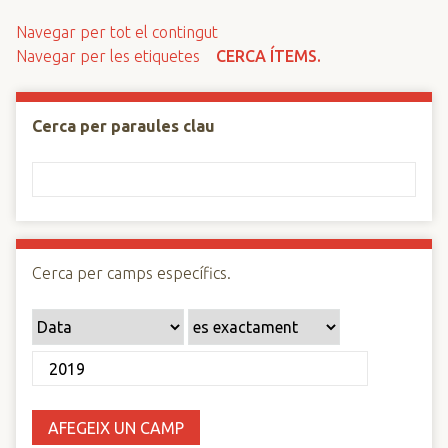
n
Navegar per tot el contingut
c
Navegar per les etiquetes
CERCA ÍTEMS.
i
p
a
Cerca per paraules clau
l
Cerca per camps específics.
AFEGEIX UN CAMP