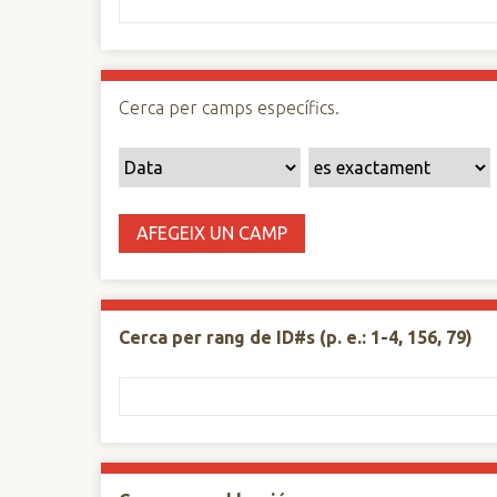
n
c
i
p
Cerca per camps específics.
a
l
AFEGEIX UN CAMP
Cerca per rang de ID#s (p. e.: 1-4, 156, 79)