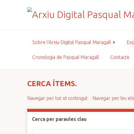
S
a
l
t
a
a
Sobre l'Arxiu Digital Pasqual Maragall
Exp
l
c
Cronologia de Pasqual Maragall
Contacte
o
n
t
i
CERCA ÍTEMS.
n
g
Navegar per tot el contingut
Navegar per les et
u
t
p
Cerca per paraules clau
r
i