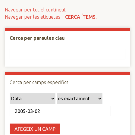
n
Navegar per tot el contingut
c
Navegar per les etiquetes
CERCA ÍTEMS.
i
p
a
Cerca per paraules clau
l
Cerca per camps específics.
AFEGEIX UN CAMP