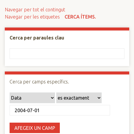
n
Navegar per tot el contingut
c
Navegar per les etiquetes
CERCA ÍTEMS.
i
p
a
Cerca per paraules clau
l
Cerca per camps específics.
AFEGEIX UN CAMP