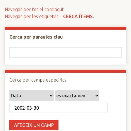
n
Navegar per tot el contingut
c
Navegar per les etiquetes
CERCA ÍTEMS.
i
p
a
Cerca per paraules clau
l
Cerca per camps específics.
AFEGEIX UN CAMP