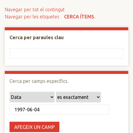
n
Navegar per tot el contingut
c
Navegar per les etiquetes
CERCA ÍTEMS.
i
p
a
Cerca per paraules clau
l
Cerca per camps específics.
AFEGEIX UN CAMP