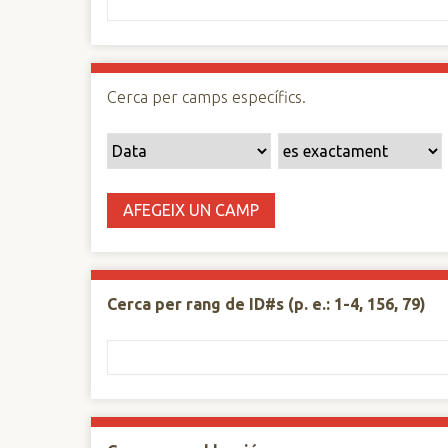
n
c
i
p
Cerca per camps específics.
a
l
AFEGEIX UN CAMP
Cerca per rang de ID#s (p. e.: 1-4, 156, 79)