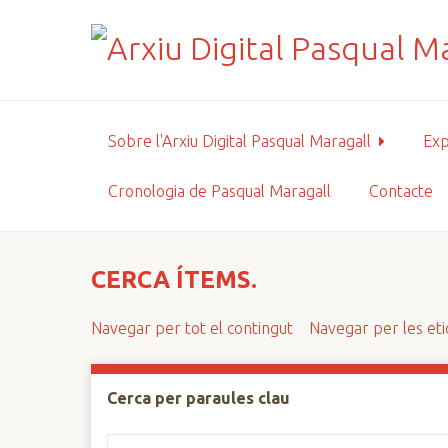
S
a
l
t
a
a
Sobre l'Arxiu Digital Pasqual Maragall
Exp
l
c
Cronologia de Pasqual Maragall
Contacte
o
n
t
i
CERCA ÍTEMS.
n
g
Navegar per tot el contingut
Navegar per les et
u
t
p
Cerca per paraules clau
r
i