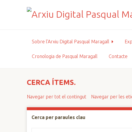
S
a
l
t
a
a
Sobre l'Arxiu Digital Pasqual Maragall
Exp
l
c
Cronologia de Pasqual Maragall
Contacte
o
n
t
i
CERCA ÍTEMS.
n
g
Navegar per tot el contingut
Navegar per les et
u
t
p
Cerca per paraules clau
r
i