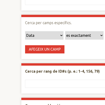
n
c
i
p
Cerca per camps específics.
a
l
AFEGEIX UN CAMP
Cerca per rang de ID#s (p. e.: 1-4, 156, 79)