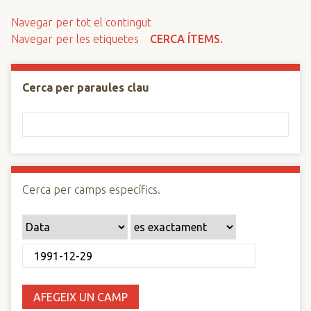
n
Navegar per tot el contingut
c
Navegar per les etiquetes
CERCA ÍTEMS.
i
p
a
Cerca per paraules clau
l
Cerca per camps específics.
AFEGEIX UN CAMP