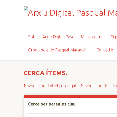
S
a
l
t
a
a
Sobre l'Arxiu Digital Pasqual Maragall
Exp
l
c
Cronologia de Pasqual Maragall
Contacte
o
n
t
i
CERCA ÍTEMS.
n
g
Navegar per tot el contingut
Navegar per les et
u
t
p
Cerca per paraules clau
r
i