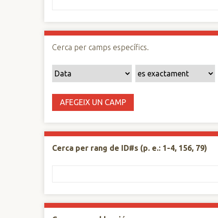
n
c
i
p
Cerca per camps específics.
a
l
AFEGEIX UN CAMP
Cerca per rang de ID#s (p. e.: 1-4, 156, 79)