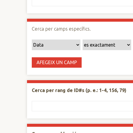
n
c
i
p
Cerca per camps específics.
a
l
AFEGEIX UN CAMP
Cerca per rang de ID#s (p. e.: 1-4, 156, 79)