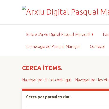
S
a
l
t
a
a
Sobre l'Arxiu Digital Pasqual Maragall
Exp
l
c
Cronologia de Pasqual Maragall
Contacte
o
n
t
i
CERCA ÍTEMS.
n
g
Navegar per tot el contingut
Navegar per les et
u
t
p
Cerca per paraules clau
r
i