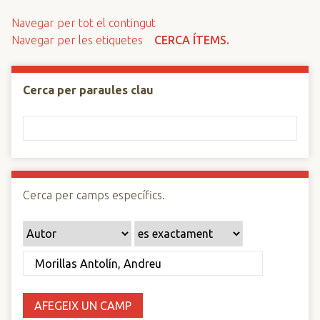
n
Navegar per tot el contingut
c
Navegar per les etiquetes
CERCA ÍTEMS.
i
p
a
Cerca per paraules clau
l
Cerca per camps específics.
AFEGEIX UN CAMP