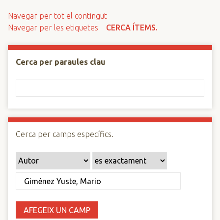
n
Navegar per tot el contingut
c
Navegar per les etiquetes
CERCA ÍTEMS.
i
p
a
Cerca per paraules clau
l
Cerca per camps específics.
AFEGEIX UN CAMP