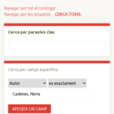
n
Navegar per tot el contingut
c
Navegar per les etiquetes
CERCA ÍTEMS.
i
p
a
Cerca per paraules clau
l
Cerca per camps específics.
AFEGEIX UN CAMP