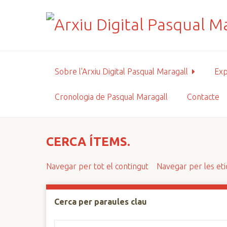
S
a
l
t
a
a
Sobre l'Arxiu Digital Pasqual Maragall
Exp
l
c
Cronologia de Pasqual Maragall
Contacte
o
n
t
i
CERCA ÍTEMS.
n
g
Navegar per tot el contingut
Navegar per les et
u
t
p
Cerca per paraules clau
r
i