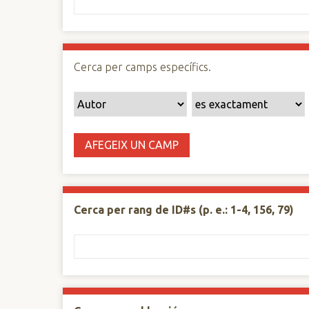
n
c
i
p
Cerca per camps específics.
a
l
AFEGEIX UN CAMP
Cerca per rang de ID#s (p. e.: 1-4, 156, 79)