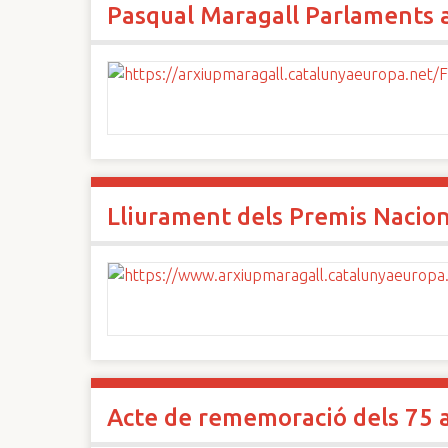
Pasqual Maragall Parlaments a
n
c
i
p
a
l
Lliurament dels Premis Nacion
Acte de rememoració dels 75 an