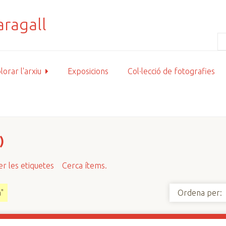
lorar l'arxiu
Exposicions
Col·lecció de fotografies
)
r les etiquetes
Cerca ítems.
"
Ordena per: