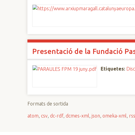
Presentació de la Fundació Pa
Etiquetes:
Disc
Formats de sortida
atom
,
csv
,
dc-rdf
,
dcmes-xml
,
json
,
omeka-xml
,
rs