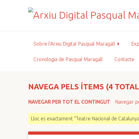
S
a
l
t
a
a
Sobre l'Arxiu Digital Pasqual Maragall
Exp
l
c
Cronologia de Pasqual Maragall
Contacte
o
n
t
i
NAVEGA PELS ÍTEMS (4 TOTAL
n
g
NAVEGAR PER TOT EL CONTINGUT
Navegar pe
u
t
Lloc es exactament "Teatre Nacional de Catalunya
p
r
i