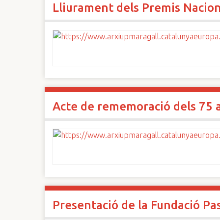
Lliurament dels Premis Nacion
n
c
i
p
a
l
Acte de rememoració dels 75 an
Presentació de la Fundació Pa