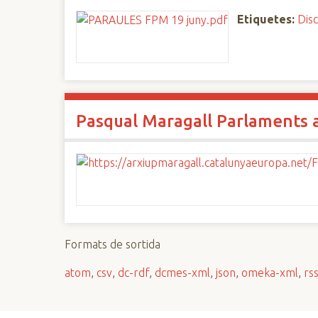
Etiquetes:
Disc
Pasqual Maragall Parlaments a
Formats de sortida
atom
,
csv
,
dc-rdf
,
dcmes-xml
,
json
,
omeka-xml
,
rs