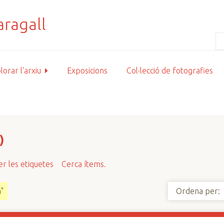
lorar l'arxiu
Exposicions
Col·lecció de fotografies
)
r les etiquetes
Cerca ítems.
"
Ordena per: