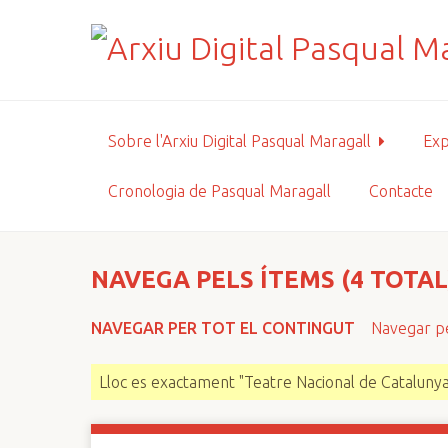
S
a
l
t
a
a
Sobre l'Arxiu Digital Pasqual Maragall
Exp
l
c
Cronologia de Pasqual Maragall
Contacte
o
n
t
i
NAVEGA PELS ÍTEMS (4 TOTAL
n
g
NAVEGAR PER TOT EL CONTINGUT
Navegar pe
u
t
Lloc es exactament "Teatre Nacional de Catalunya
p
r
i