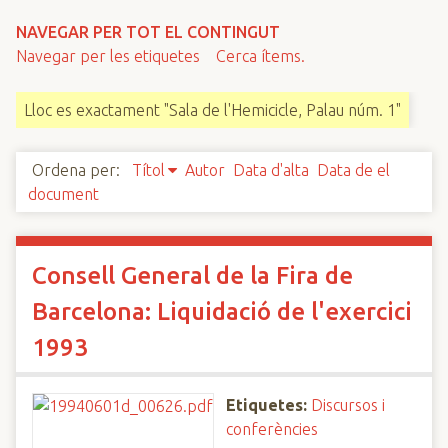
n
NAVEGAR PER TOT EL CONTINGUT
c
Navegar per les etiquetes
Cerca ítems.
i
p
Lloc es exactament "Sala de l'Hemicicle, Palau núm. 1"
a
l
Ordena per:
Títol
Autor
Data d'alta
Data de el
document
Consell General de la Fira de
Barcelona: Liquidació de l'exercici
1993
Etiquetes:
Discursos i
conferències