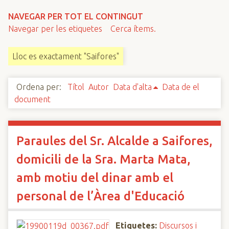
n
NAVEGAR PER TOT EL CONTINGUT
c
Navegar per les etiquetes
Cerca ítems.
i
p
Lloc es exactament "Saifores"
a
l
Ordena per:
Títol
Autor
Data d'alta
Data de el
document
Paraules del Sr. Alcalde a Saifores,
domicili de la Sra. Marta Mata,
amb motiu del dinar amb el
personal de l’Àrea d'Educació
Etiquetes:
Discursos i