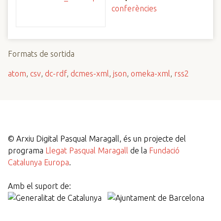
conferències
Formats de sortida
atom
,
csv
,
dc-rdf
,
dcmes-xml
,
json
,
omeka-xml
,
rss2
©
Arxiu Digital Pasqual Maragall, és un projecte del
programa
Llegat Pasqual Maragall
de la
Fundació
Catalunya Europa
.
Amb el suport de: