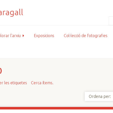
lorar l'arxiu
Exposicions
Col·lecció de fotografies
)
r les etiquetes
Cerca ítems.
Ordena per: