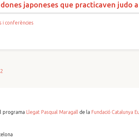
s dones japoneses que practicaven judo 
s i conferències
s2
del programa
Llegat Pasqual Maragall
de la
Fundació Catalunya E