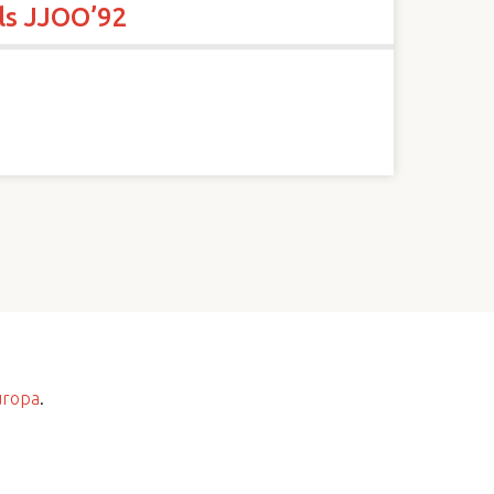
als JJOO’92
uropa
.