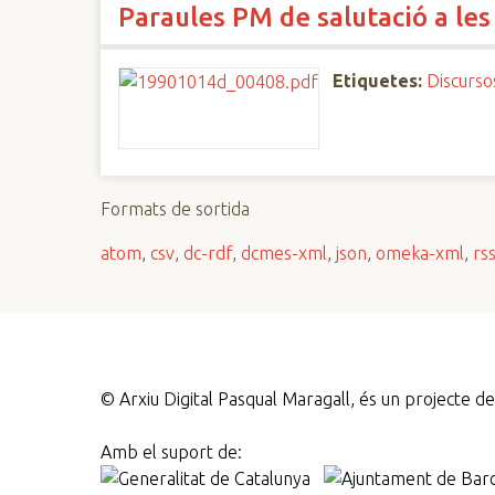
Paraules PM de salutació a le
n
c
i
Etiquetes:
Discurso
p
a
l
Formats de sortida
atom
,
csv
,
dc-rdf
,
dcmes-xml
,
json
,
omeka-xml
,
rs
©
Arxiu Digital Pasqual Maragall, és un projecte 
Amb el suport de: