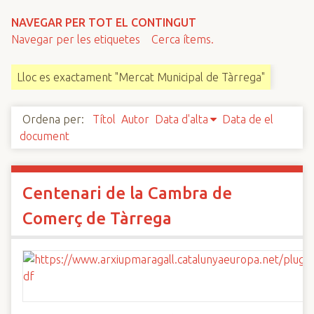
n
NAVEGAR PER TOT EL CONTINGUT
c
Navegar per les etiquetes
Cerca ítems.
i
p
Lloc es exactament "Mercat Municipal de Tàrrega"
a
l
Ordena per:
Títol
Autor
Data d'alta
Data de el
document
Centenari de la Cambra de
Comerç de Tàrrega