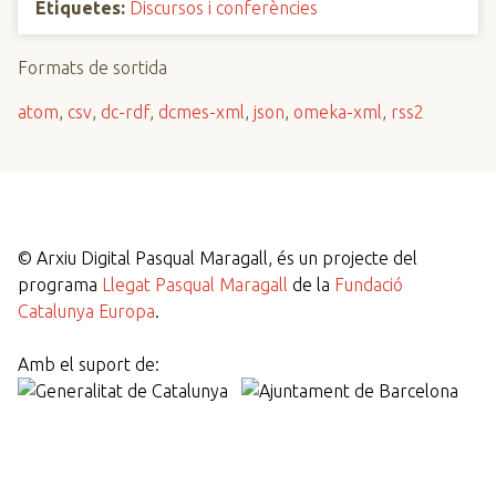
Etiquetes:
Discursos i conferències
Formats de sortida
atom
,
csv
,
dc-rdf
,
dcmes-xml
,
json
,
omeka-xml
,
rss2
©
Arxiu Digital Pasqual Maragall, és un projecte del
programa
Llegat Pasqual Maragall
de la
Fundació
Catalunya Europa
.
Amb el suport de: