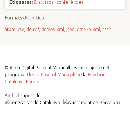
Etiquetes:
Discursos i conferències
Formats de sortida
atom
,
csv
,
dc-rdf
,
dcmes-xml
,
json
,
omeka-xml
,
rss2
©
Arxiu Digital Pasqual Maragall, és un projecte del
programa
Llegat Pasqual Maragall
de la
Fundació
Catalunya Europa
.
Amb el suport de: