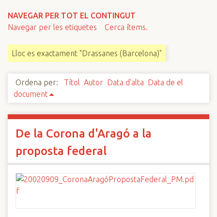
n
NAVEGAR PER TOT EL CONTINGUT
c
Navegar per les etiquetes
Cerca ítems.
i
p
Lloc es exactament "Drassanes (Barcelona)"
a
l
Ordena per:
Títol
Autor
Data d'alta
Data de el
document
De la Corona d'Aragó a la
proposta federal