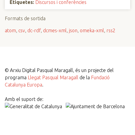
Etiquetes:
Discursos i conferències
Formats de sortida
atom
,
csv
,
dc-rdf
,
dcmes-xml
,
json
,
omeka-xml
,
rss2
©
Arxiu Digital Pasqual Maragall, és un projecte del
programa
Llegat Pasqual Maragall
de la
Fundació
Catalunya Europa
.
Amb el suport de: