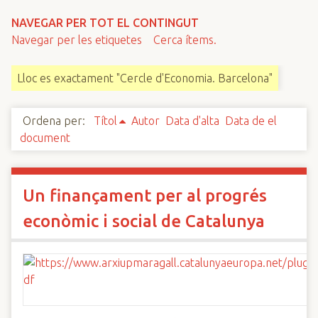
n
NAVEGAR PER TOT EL CONTINGUT
c
Navegar per les etiquetes
Cerca ítems.
i
p
Lloc es exactament "Cercle d'Economia. Barcelona"
a
l
Ordena per:
Títol
Autor
Data d'alta
Data de el
document
Un finançament per al progrés
econòmic i social de Catalunya