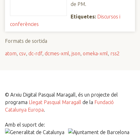
de PM.
Etiquetes:
Discursos i
conferències
Formats de sortida
atom
,
csv
,
dc-rdf
,
dcmes-xml
,
json
,
omeka-xml
,
rss2
©
Arxiu Digital Pasqual Maragall, és un projecte del
programa
Llegat Pasqual Maragall
de la
Fundació
Catalunya Europa
.
Amb el suport de: