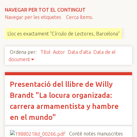
n
NAVEGAR PER TOT EL CONTINGUT
c
Navegar per les etiquetes
Cerca ítems.
i
p
Lloc es exactament "Círculo de Lectores, Barcelona"
a
l
Ordena per:
Títol
Autor
Data d'alta
Data de el
document
Presentació del llibre de Willy
Brandt "La locura organizada:
carrera armamentista y hambre
en el mundo"
Conté notes manuscrites