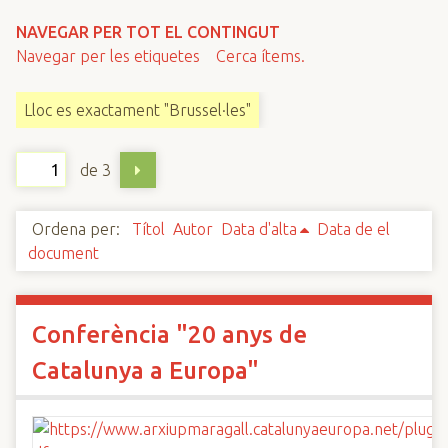
n
NAVEGAR PER TOT EL CONTINGUT
c
Navegar per les etiquetes
Cerca ítems.
i
p
Lloc es exactament "Brussel·les"
a
l
de 3
Ordena per:
Títol
Autor
Data d'alta
Data de el
document
Conferència "20 anys de
Catalunya a Europa"