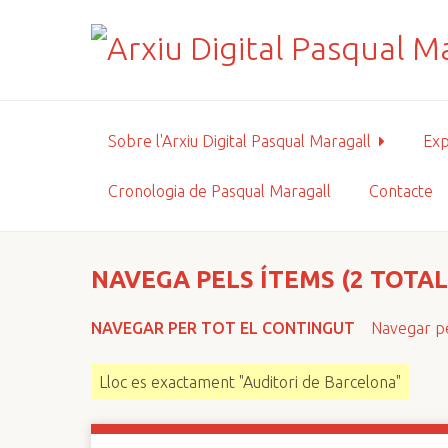
S
a
l
t
a
a
Sobre l'Arxiu Digital Pasqual Maragall
Exp
l
c
Cronologia de Pasqual Maragall
Contacte
o
n
t
i
NAVEGA PELS ÍTEMS (2 TOTAL
n
g
NAVEGAR PER TOT EL CONTINGUT
Navegar pe
u
t
Lloc es exactament "Auditori de Barcelona"
p
r
i