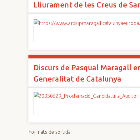
Lliurament de les Creus de Sa
n
c
i
p
a
l
Discurs de Pasqual Maragall en
Generalitat de Catalunya
Formats de sortida