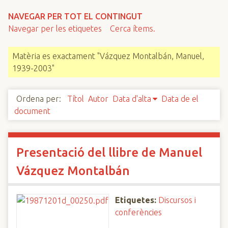
n
NAVEGAR PER TOT EL CONTINGUT
c
Navegar per les etiquetes
Cerca ítems.
i
p
Matèria es exactament "Vázquez Montalbán, Manuel,
a
1939-2003"
l
Ordena per:
Títol
Autor
Data d'alta
Data de el
document
Presentació del llibre de Manuel
Vázquez Montalbán
Etiquetes:
Discursos i
conferències