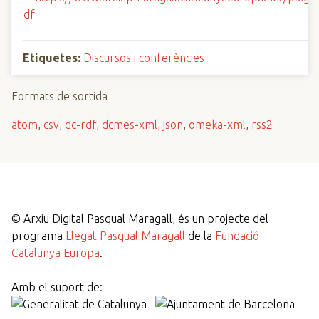
Etiquetes:
Discursos i conferències
Formats de sortida
atom
,
csv
,
dc-rdf
,
dcmes-xml
,
json
,
omeka-xml
,
rss2
©
Arxiu Digital Pasqual Maragall, és un projecte del
programa
Llegat Pasqual Maragall
de la
Fundació
Catalunya Europa
.
Amb el suport de: