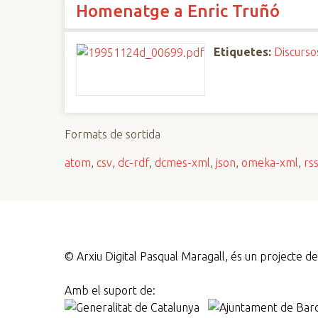
Homenatge a Enric Truñó
n
c
i
Etiquetes:
Discurso
p
a
l
Formats de sortida
atom
,
csv
,
dc-rdf
,
dcmes-xml
,
json
,
omeka-xml
,
rs
©
Arxiu Digital Pasqual Maragall, és un projecte 
Amb el suport de: