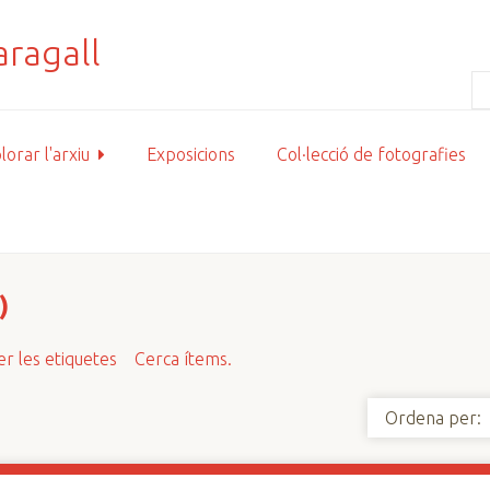
lorar l'arxiu
Exposicions
Col·lecció de fotografies
)
r les etiquetes
Cerca ítems.
Ordena per: