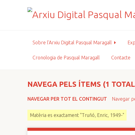
S
a
l
t
a
a
Sobre l'Arxiu Digital Pasqual Maragall
Exp
l
c
Cronologia de Pasqual Maragall
Contacte
o
n
t
i
NAVEGA PELS ÍTEMS (1 TOTAL
n
g
NAVEGAR PER TOT EL CONTINGUT
Navegar pe
u
t
Matèria es exactament "Truñó, Enric, 1949-"
p
r
i