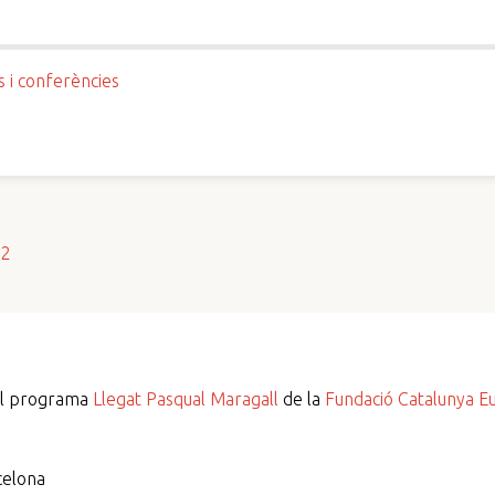
s i conferències
s2
del programa
Llegat Pasqual Maragall
de la
Fundació Catalunya E