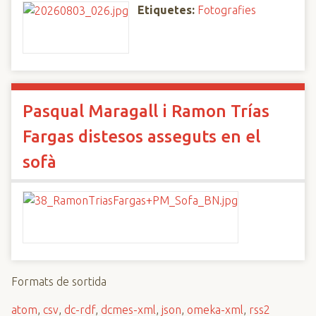
Etiquetes:
Fotografies
Pasqual Maragall i Ramon Trías
Fargas distesos asseguts en el
sofà
Formats de sortida
atom
,
csv
,
dc-rdf
,
dcmes-xml
,
json
,
omeka-xml
,
rss2