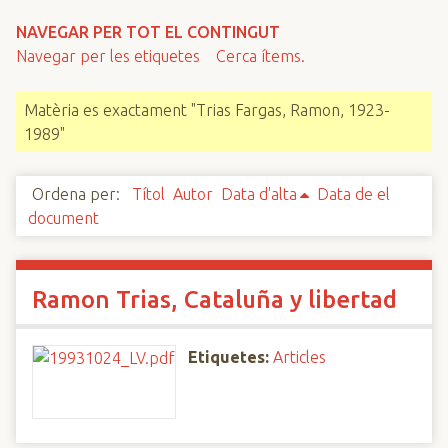
n
NAVEGAR PER TOT EL CONTINGUT
c
Navegar per les etiquetes
Cerca ítems.
i
p
Matèria es exactament "Trias Fargas, Ramon, 1923-
a
1989"
l
Ordena per:
Títol
Autor
Data d'alta
Data de el
document
Ramon Trias, Cataluña y libertad
Etiquetes:
Articles