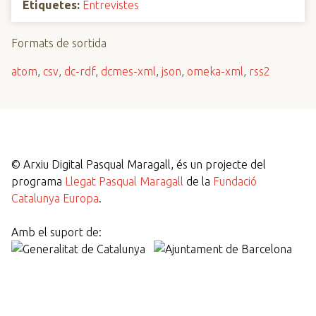
Etiquetes:
Entrevistes
Formats de sortida
atom
,
csv
,
dc-rdf
,
dcmes-xml
,
json
,
omeka-xml
,
rss2
©
Arxiu Digital Pasqual Maragall, és un projecte del
programa
Llegat Pasqual Maragall
de la
Fundació
Catalunya Europa
.
Amb el suport de: