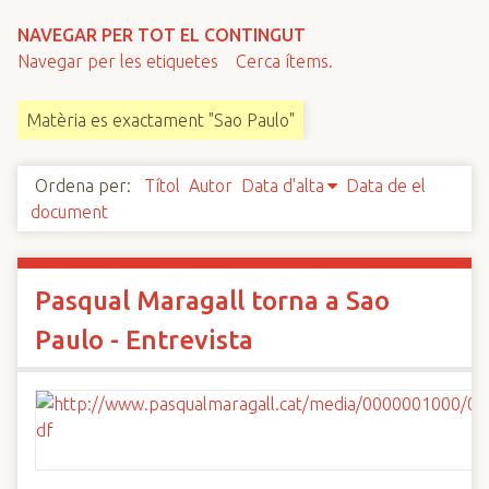
n
NAVEGAR PER TOT EL CONTINGUT
c
Navegar per les etiquetes
Cerca ítems.
i
p
Matèria es exactament "Sao Paulo"
a
l
Ordena per:
Títol
Autor
Data d'alta
Data de el
document
Pasqual Maragall torna a Sao
Paulo - Entrevista