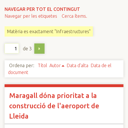
n
NAVEGAR PER TOT EL CONTINGUT
c
Navegar per les etiquetes
Cerca ítems.
i
p
Matèria es exactament "Infraestructures"
a
l
de 3
Ordena per:
Títol
Autor
Data d'alta
Data de el
document
Maragall dóna prioritat a la
construcció de l'aeroport de
Lleida