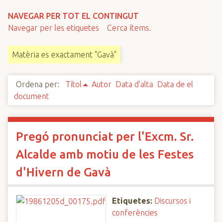
n
NAVEGAR PER TOT EL CONTINGUT
c
Navegar per les etiquetes
Cerca ítems.
i
p
Matèria es exactament "Gavà"
a
l
Ordena per:
Títol
Autor
Data d'alta
Data de el
document
Pregó pronunciat per l'Excm. Sr.
Alcalde amb motiu de les Festes
d'Hivern de Gavà
Etiquetes:
Discursos i
conferències