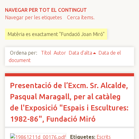
n
NAVEGAR PER TOT EL CONTINGUT
c
Navegar per les etiquetes
Cerca ítems.
i
p
Matèria es exactament "Fundació Joan Miró"
a
l
Ordena per:
Títol
Autor
Data d'alta
Data de el
document
Presentació de l’Excm. Sr. Alcalde,
Pasqual Maragall, per al catàleg
de l'Exposició "Espais i Escultures:
1982-86", Fundació Miró
Etiquetes:
Escrits