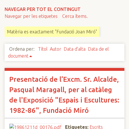
n
NAVEGAR PER TOT EL CONTINGUT
c
Navegar per les etiquetes
Cerca ítems.
i
p
Matèria es exactament "Fundació Joan Miró"
a
l
Ordena per:
Títol
Autor
Data d'alta
Data de el
document
Presentació de l’Excm. Sr. Alcalde,
Pasqual Maragall, per al catàleg
de l'Exposició "Espais i Escultures:
1982-86", Fundació Miró
Etiquetes:
Escrits