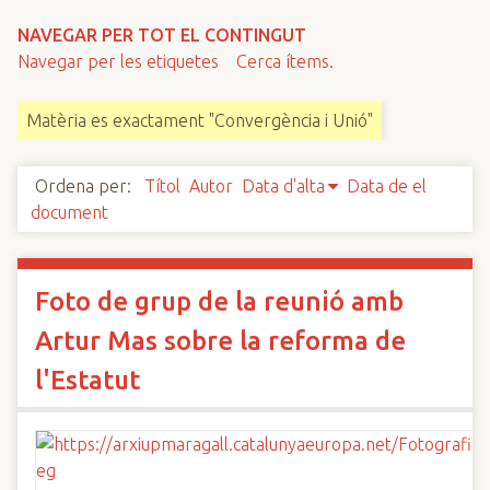
n
NAVEGAR PER TOT EL CONTINGUT
c
Navegar per les etiquetes
Cerca ítems.
i
p
Matèria es exactament "Convergència i Unió"
a
l
Ordena per:
Títol
Autor
Data d'alta
Data de el
document
Foto de grup de la reunió amb
Artur Mas sobre la reforma de
l'Estatut