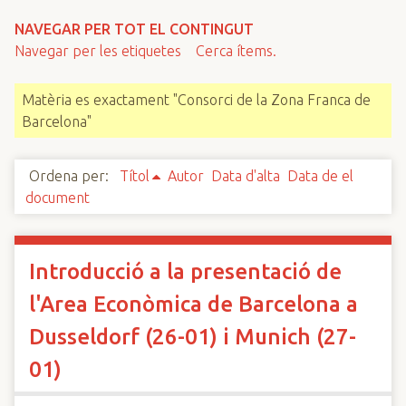
n
NAVEGAR PER TOT EL CONTINGUT
c
Navegar per les etiquetes
Cerca ítems.
i
p
Matèria es exactament "Consorci de la Zona Franca de
a
Barcelona"
l
Ordena per:
Títol
Autor
Data d'alta
Data de el
document
Introducció a la presentació de
l'Area Econòmica de Barcelona a
Dusseldorf (26-01) i Munich (27-
01)