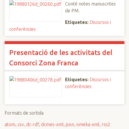
Conté notes manuscrites
de PM.
Etiquetes:
Discursos i
conferències
Presentació de les activitats del
Consorci Zona Franca
Etiquetes:
Discursos i
conferències
Formats de sortida
atom
,
csv
,
dc-rdf
,
dcmes-xml
,
json
,
omeka-xml
,
rss2