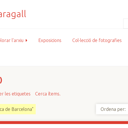
lorar l'arxiu
Exposicions
Col·lecció de fotografies
)
r les etiquetes
Cerca ítems.
ca de Barcelona"
Ordena per: