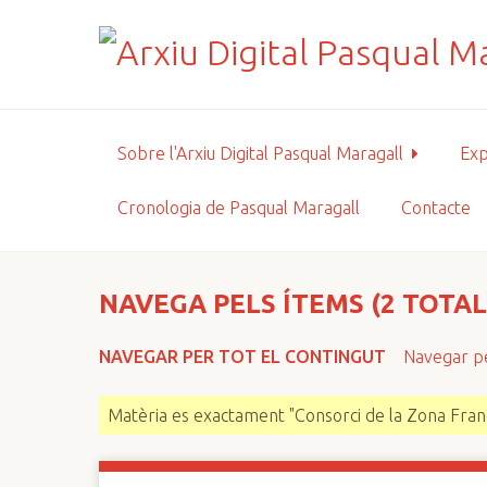
S
a
l
t
a
a
Sobre l'Arxiu Digital Pasqual Maragall
Exp
l
c
Cronologia de Pasqual Maragall
Contacte
o
n
t
i
NAVEGA PELS ÍTEMS (2 TOTAL
n
g
NAVEGAR PER TOT EL CONTINGUT
Navegar pe
u
t
Matèria es exactament "Consorci de la Zona Fran
p
r
i