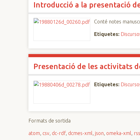
Introducció a la presentació d
n
c
i
Conté notes manuscr
p
Etiquetes:
Discurso
a
l
Presentació de les activitats 
Etiquetes:
Discurso
Formats de sortida
atom
,
csv
,
dc-rdf
,
dcmes-xml
,
json
,
omeka-xml
,
rs