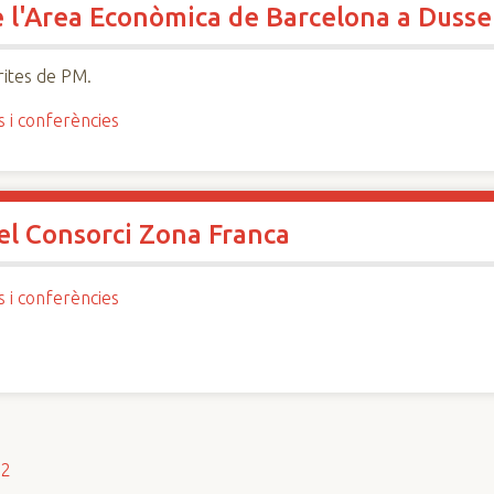
e l'Area Econòmica de Barcelona a Dusse
ites de PM.
s i conferències
del Consorci Zona Franca
s i conferències
s2