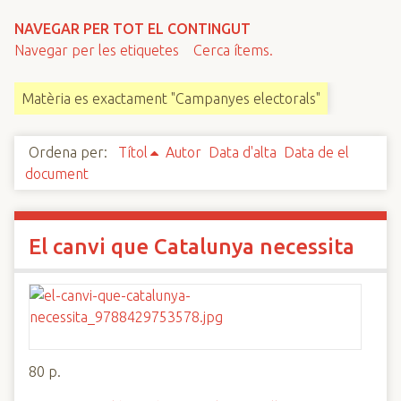
n
NAVEGAR PER TOT EL CONTINGUT
c
Navegar per les etiquetes
Cerca ítems.
i
p
Matèria es exactament "Campanyes electorals"
a
l
Ordena per:
Títol
Autor
Data d'alta
Data de el
document
El canvi que Catalunya necessita
80 p.