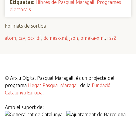
Etiquetes:
Llibres de Pasqual Maragall
,
Programes
electorals
Formats de sortida
atom
,
csv
,
dc-rdf
,
dcmes-xml
,
json
,
omeka-xml
,
rss2
©
Arxiu Digital Pasqual Maragall, és un projecte del
programa
Llegat Pasqual Maragall
de la
Fundació
Catalunya Europa
.
Amb el suport de: