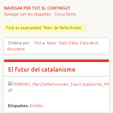
n
NAVEGAR PER TOT EL CONTINGUT
c
Navegar per les etiquetes
Cerca ítems.
i
p
Font es exactament "Marc de Referències"
a
l
Ordena per:
Títol
Autor
Data d'alta
Data de el
document
El futur del catalanisme
Etiquetes:
Articles