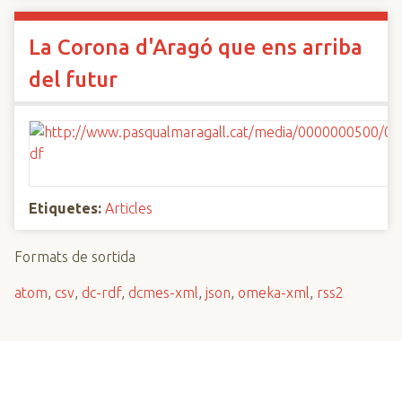
La Corona d'Aragó que ens arriba
del futur
Etiquetes:
Articles
Formats de sortida
atom
,
csv
,
dc-rdf
,
dcmes-xml
,
json
,
omeka-xml
,
rss2