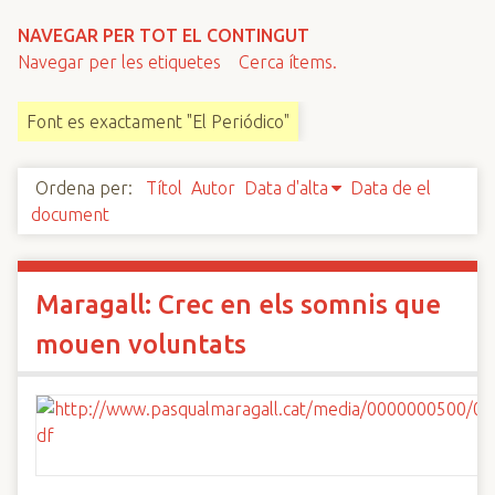
n
NAVEGAR PER TOT EL CONTINGUT
c
Navegar per les etiquetes
Cerca ítems.
i
p
Font es exactament "El Periódico"
a
l
Ordena per:
Títol
Autor
Data d'alta
Data de el
document
Maragall: Crec en els somnis que
mouen voluntats