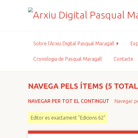
S
a
l
t
a
a
Sobre l'Arxiu Digital Pasqual Maragall
Exp
l
c
Cronologia de Pasqual Maragall
Contacte
o
n
t
i
NAVEGA PELS ÍTEMS (5 TOTAL
n
g
NAVEGAR PER TOT EL CONTINGUT
Navegar pe
u
t
Editor es exactament "Edicions 62"
p
r
i