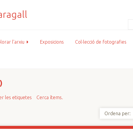
lorar l'arxiu
Exposicions
Col·lecció de fotografies
)
r les etiquetes
Cerca ítems.
Ordena per: