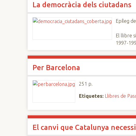
La democràcia dels ciutadans
n
c
i
Epíleg de
p
a
El llibre 
l
1997-199
Per Barcelona
251 p.
Etiquetes:
Llibres de Pas
El canvi que Catalunya necess