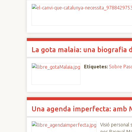
La gota malaia: una biografia 
Etiquetes:
Sobre Pasq
Una agenda imperfecta: amb Ma
Visió personal 
per Pasqual Ma